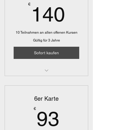
140€
€
140
10 Teilnahmen an allen offenen Kursen
Gültig für 3 Jahre
Sofort kaufen
Fit for Baby - Walk
Fit for Women/Mum - indoor
6er Karte
Fit for Baby - Crawl
93€
€
93
Spielplatz Workout
Fit for Women